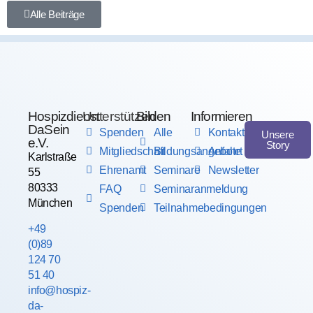
Alle Beiträge
Hospizdienst
Unterstützen
Bilden
Informieren
DaSein
Spenden
Alle
Kontakt
Unsere
e.V.
Story
Mitgliedschaft
Bildungsangebote
Anfahrt
Karlstraße
Ehrenamt
Seminare
Newsletter
55
80333
FAQ
Seminaranmeldung
München
Spenden
Teilnahmebedingungen
+49
(0)89
124 70
51 40
info@hospiz-
da-