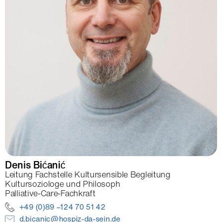
Denis
Bićanić
Leitung Fachstelle Kultursensible Begleitung
Kultursoziologe und Philosoph
Palliative-Care-Fachkraft
+49 (0)89 –124 70 51 42
d.bicanic@hospiz-da-sein.de