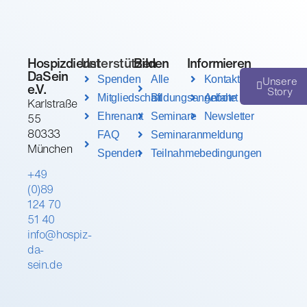
Hospizdienst
Unterstützen
Bilden
Informieren
DaSein
Unsere
Spenden
Alle
Kontakt
e.V.
Story
Mitgliedschaft
Bildungsangebote
Anfahrt
Karlstraße
55
Ehrenamt
Seminare
Newsletter
80333
FAQ
Seminaranmeldung
München
Spenden
Teilnahmebedingungen
+49
(0)89
124 70
51 40
info@hospiz-
da-
sein.de