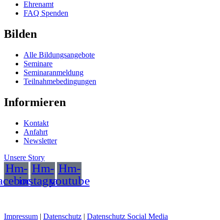
Ehrenamt
FAQ Spenden
Bilden
Alle Bildungsangebote
Seminare
Seminaranmeldung
Teilnahmebedingungen
Informieren
Kontakt
Anfahrt
Newsletter
Unsere Story
Hm-
Hm-
Hm-
acebook
instagram
youtube
Impressum
|
Datenschutz
|
Datenschutz Social Media