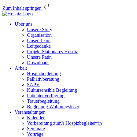
Zum Inhalt springen
Über uns
Unsere Story
Organisation
Unser Team
Leitgedanke
Projekt Stationäres Hospiz
Unsere Patin
Downloads
Arbeit
Hospizbegleitung
Palliativberatung
SAPV
Kultursensible Begleitung
Patientenverfügung
Trauerbegleitung
Begleitung Wohnungsloser
Veranstaltungen
Kalender
Vorbereitung zum/r Hospizbegleiter*in
Seminare
Vorträge