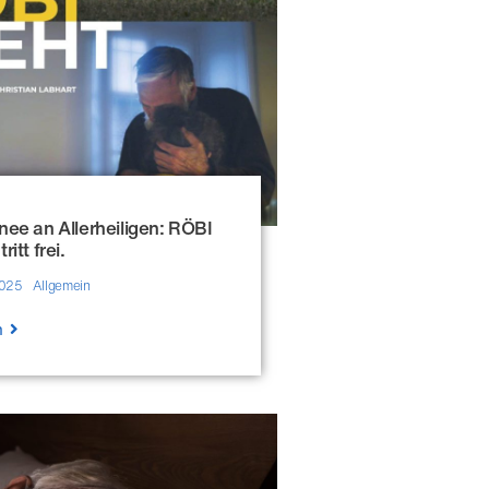
nee an Allerheiligen: RÖBI
itt frei.
2025
Allgemein
n