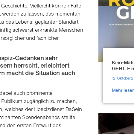
 Geschichte. Vielleicht können Fälle
keit werden zu lassen, das momentan
aus des Lebens, geplanter Standart
künftig schwerst erkrankte Menschen
rsorglicher und fachlicher
ospiz-Gedanken sehr
Kino-Mati
ern herrscht, erleichtert
GEHT. Eintr
n macht die Situation auch
12. Oktober 
Mehr lese
t dabei auch prominente
n Publikum zugänglich zu machen,
n, welches der Hospizdienst DaSein
minanten Spendenabends stellte
nd den ersten Entwurf des