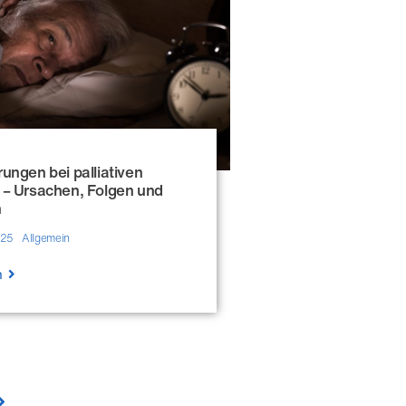
rungen bei palliativen
 – Ursachen, Folgen und
n
025
Allgemein
n