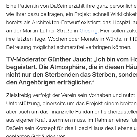
Eine Patientin von DaSein erzählt ihre ganz persönliche
wie ihrer dazu beitragen, ein Projekt schnell Wirklich
bereits als Architekten-Entwurf existiert: das HospizH
an der Martin-Luther-Straße in
Giesing
. Hier sollen zu
ihre letzten Tage, Wochen oder Monate in Würde, mit fü
Betreuung möglichst schmerzfrei verbringen können.
TV-Moderator Günther Jauch: „Ich bin vom H
begeistert. Die Atmosphäre, die in diesen Häus
nicht nur den Sterbenden das Sterben, sonder
den Angehörigen erträglicher.“
Zielstrebig verfolgt der Verein sein Vorhaben und nutz
Unterstützung, einerseits um das Projekt einem breite
aber auch um das finanzielle Fundament sicherzustelle
aus eigener Kraft stemmen muss. Im Rahmen eines ful
DaSein sein Konzept für das HospizHaus des Lebens u
geplanten Gebäudes vor.