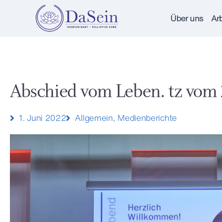
Über uns
Arb
Abschied vom Leben. tz vom 
1. Juni 2022
Allgemein
,
Medienberichte