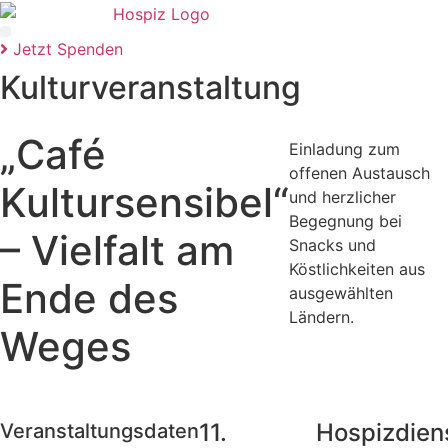
Jetzt Spenden
Kulturveranstaltung
„Café
Einladung zum
offenen Austausch
Kultursensibel“
und herzlicher
Begegnung bei
– Vielfalt am
Snacks und
Köstlichkeiten aus
Ende des
ausgewählten
Ländern.
Weges
11.
Hospizdien
Veranstaltungsdaten