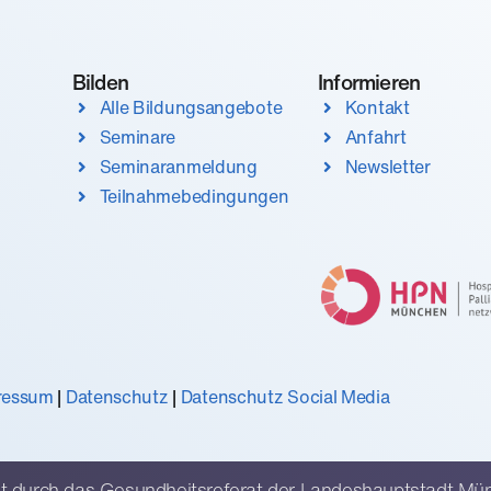
Bilden
Informieren
Alle Bildungsangebote
Kontakt
Seminare
Anfahrt
Seminaranmeldung
Newsletter
Teilnahmebedingungen
ressum
|
Datenschutz
|
Datenschutz Social Media
t durch das Gesundheitsreferat der Landeshauptstadt Mü