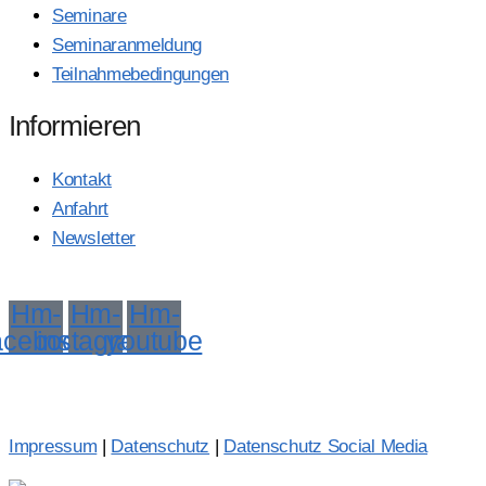
Seminare
Seminaranmeldung
Teilnahmebedingungen
Informieren
Kontakt
Anfahrt
Newsletter
Unsere Story
Hm-
Hm-
Hm-
acebook
instagram
youtube
Impressum
|
Datenschutz
|
Datenschutz Social Media